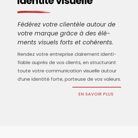
Identité visuelle
Fédé­rez votre clien­tèle autour de
votre marque grâce à des élé­
ments visuels forts et cohérents.
Ren­dez votre entre­prise clai­re­ment iden­ti­
fiable auprès de vos clients, en struc­tu­rant
toute votre com­mu­ni­ca­tion visuelle autour
d’une iden­ti­té forte, por­teuse de vos valeurs.
EN SAVOIR PLUS