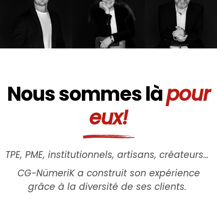
Artis­tique,
ment SEA,
Louis
Seb
Caro
sable projet.
Res­pon­
Webmarketing
(c’est
(Line)
Réalisateur
sable des
compulsif
bien)
Maquettiste
conte­nus
vitaminée
Serial
édi­to­riaux &
Pro­duc­tion
Créa(tif)
Traductrice
vidéo, cap­
ta­tion
Nous sommes là
pour
drone,
motion
eux!
desi­gn,
infographie
TPE, PME, ins­ti­tu­tion­nels, arti­sans, créateurs…
CG-Nüme­riK a construit son expé­rience
grâce à la diver­si­té de ses clients.