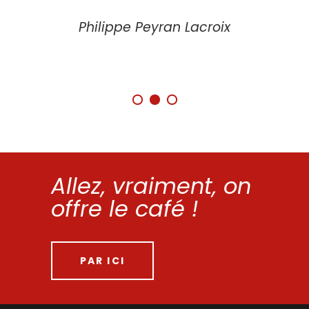
www.courti
Philippe Peyran Lacroix
Stéphane M
Fond
Allez, vrai­ment, on
offre le café !
PAR ICI