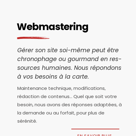
Webmastering
Gérer son site soi-même peut être
chro­no­phage ou gour­mand en res­
sources humaines. Nous répon­dons
à vos besoins à la carte.
Main­te­nance tech­nique, modi­fi­ca­tions,
rédac­tion de conte­nus… Quel que soit votre
besoin, nous avons des réponses adap­tées, à
la demande ou au for­fait, pour plus de
sérénité.
EN SAVOIR PLUS