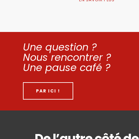
Une ques­tion ?
Nous ren­con­trer ?
Une pause café ?
PAR ICI !
De l’autre côté de