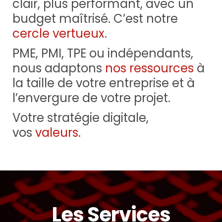
clair, plus per­for­mant, avec un
bud­get maî­tri­sé. C’est notre
cercle ver­tueux
.
PME, PMI, TPE ou indé­pen­dants,
nous adap­tons
nos res­sources
à
la taille de votre entre­prise et à
l’envergure de votre projet.
Votre stra­té­gie digi­tale,
vos
valeurs
.
Les Services