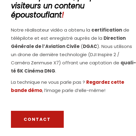
visiteurs un contenu
époustouflant
!
Notre réa­li­sa­teur vidéo a obte­nu la
cer­ti­fi­ca­tion
de
télé­pi­lote et est enre­gis­tré auprès de la
Direc­tion
Géné­rale de l’A­via­tion Civile
(
DGAC
). Nous uti­li­sons
un drone de der­nière tech­no­lo­gie (DJI Ins­pire 2 /
Camé­ra Zen­muse X7) offrant une cap­ta­tion de
qua­li­
té 6K Ciné­ma DNG
.
La tech­nique ne vous parle pas ?
Regar­dez cette
bande démo
, l’i­mage parle d’elle-même!
CONTACT