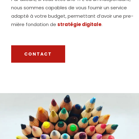
nous sommes capables de vous four­nir un ser­vice
adap­té à votre bud­get, per­met­tant d’a­voir une pre­
mière fon­da­tion de
stra­té­gie digi­tale
.
CONTACT