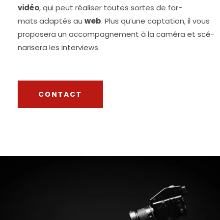
vidéo
, qui peut réa­li­ser toutes sortes de for­
mats adap­tés au
web
. Plus qu’une cap­ta­tion, il vous
pro­po­se­ra un accom­pa­gne­ment à la camé­ra et scé­
na­ri­se­ra les interviews.
CONTACT