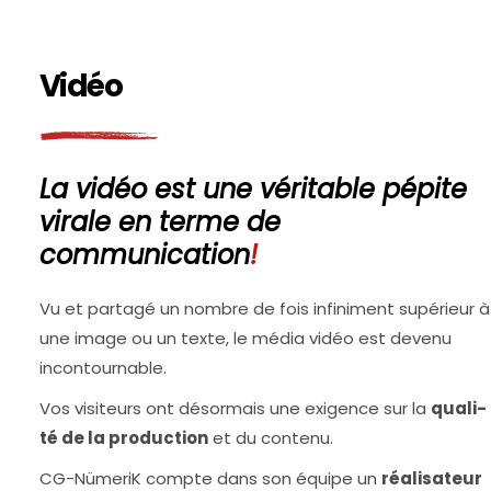
Vidéo
La vidéo est une véritable pépite
virale en terme de
communication
!
Vu et par­ta­gé un nombre de fois infi­ni­ment supé­rieur à
une image ou un texte, le média vidéo est deve­nu
incontournable.
Vos visi­teurs ont désor­mais une exi­gence sur la
qua­li­
té de la pro­duc­tion
et du contenu.
CG-Nüme­riK compte dans son équipe un
réa­li­sa­teur